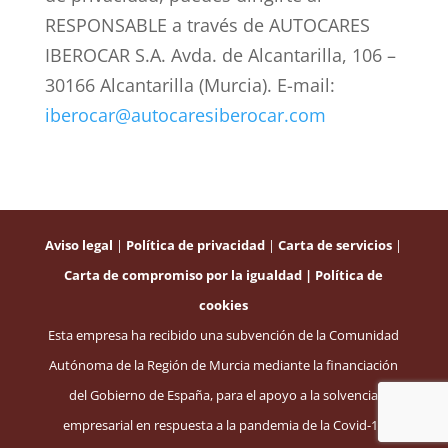
RESPONSABLE a través de AUTOCARES
IBEROCAR S.A. Avda. de Alcantarilla, 106 –
30166 Alcantarilla (Murcia). E-mail:
iberocar@autocaresiberocar.com
Aviso legal
|
Política de privacidad
|
Carta de servicios
|
Carta de compromiso por la igualdad
|
Política de
cookies
Esta empresa ha recibido una subvención de la Comunidad
Autónoma de la Región de Murcia mediante la financiación
del Gobierno de España, para el apoyo a la solvencia
empresarial en respuesta a la pandemia de la Covid-19